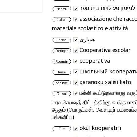
למימון פעילויות בית ספר
Hébreu
associazione che racco
Italien
materiale scolastico e attività
همیاری
Persan
Cooperativa escolar
Portugais
cooperativă
Roumain
школьный кооперат
Russe
xaranoxu xalisi kafo
Soninké
பள்ளி கூட்டுறவானது வகுப
Tamoul
வரவுசெலவுத் திட்டத்திற்கு கூடுதலாக
ஆகும் (பொருட்கள், வெளியூர் பயணங்
பங்களிப்பு)
okul kooperatifi
Turc