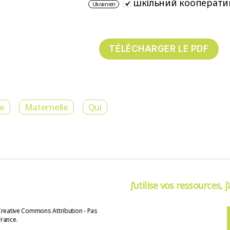
шкільний кооперати
Ukrainien
re
Maternelle
Qui
J’utilise vos ressources, j
Creative Commons Attribution - Pas
France.