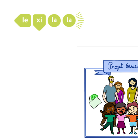
LexiLaLa