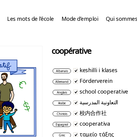
Les mots de l’école
Mode d’emploi
Qui sommes
coopérative
keshilli i klases
Albanais
Förderverein
Allemand
school cooperative
Anglais
التعاونية المدرسية
Arabe
校内合作社
Chinois
cooperativa
Espagnol
ταμείο τάξης
Grec