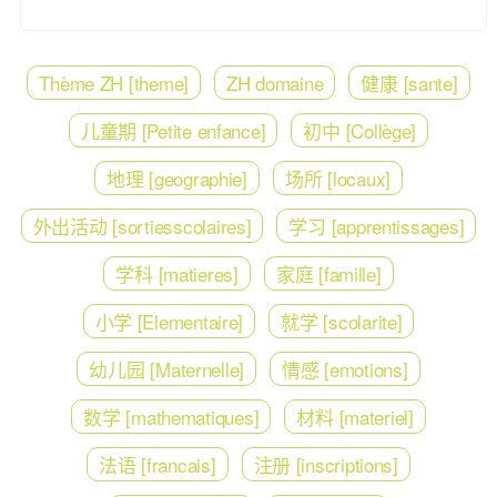
Thème ZH [theme]
ZH domaine
健康 [sante]
儿童期 [Petite enfance]
初中 [Collège]
地理 [geographie]
场所 [locaux]
外出活动 [sortiesscolaires]
学习 [apprentissages]
学科 [matieres]
家庭 [famille]
小学 [Elementaire]
就学 [scolarite]
幼儿园 [Maternelle]
情感 [emotions]
数学 [mathematiques]
材料 [materiel]
法语 [francais]
注册 [inscriptions]