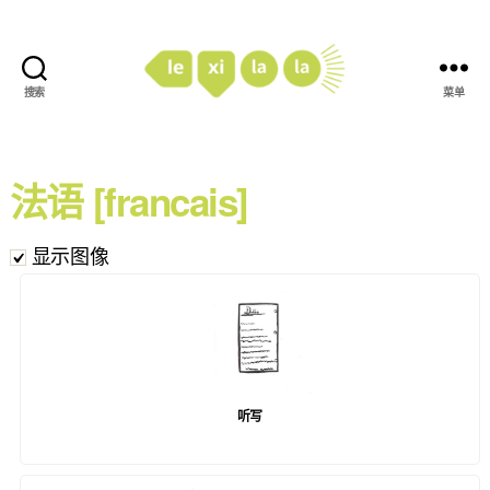
搜索
菜单
LexiLaLa
法语 [francais]
显示图像
听写