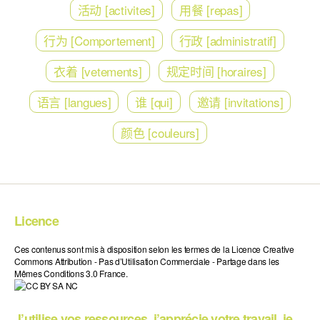
活动 [activites]
用餐 [repas]
行为 [Comportement]
行政 [administratif]
衣着 [vetements]
规定时间 [horaires]
语言 [langues]
谁 [qui]
邀请 [invitations]
颜色 [couleurs]
Licence
Ces contenus sont mis à disposition selon les termes de la Licence Creative
Commons Attribution - Pas d’Utilisation Commerciale - Partage dans les
Mêmes Conditions 3.0 France.
J’utilise vos ressources, j’apprécie votre travail, je