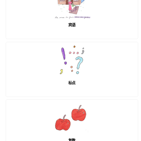
宾语
标点
复数