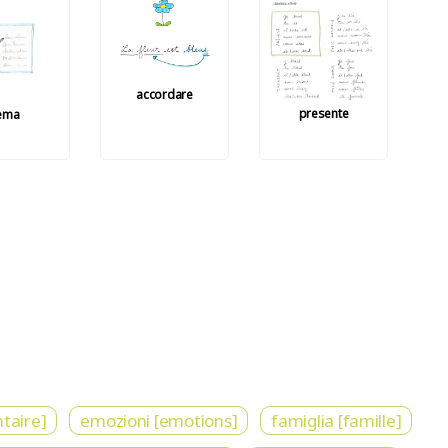
accordare
presente
ema
taire]
emozioni [emotions]
famiglia [famille]