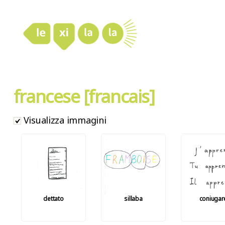
LexiLaLa
francese [francais]
Visualizza immagini
dettato
sillaba
coniugar