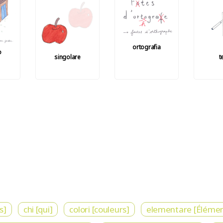
ortografia
o
singolare
t
s]
chi [qui]
colori [couleurs]
elementare [Élémen