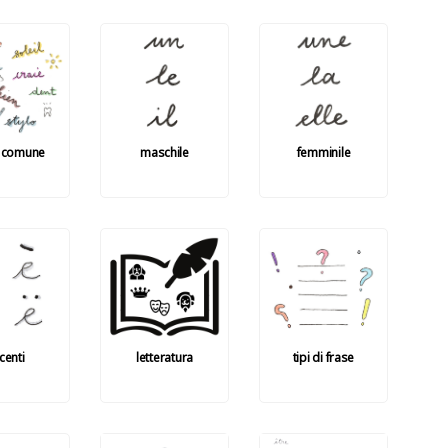
 comune
maschile
femminile
centi
letteratura
tipi di frase