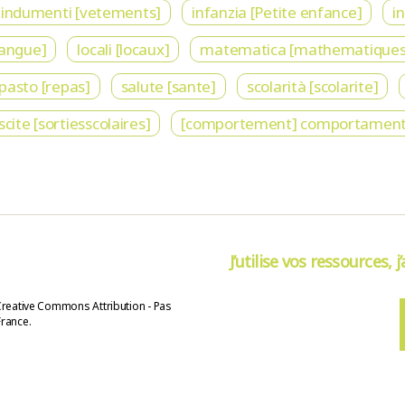
indumenti [vetements]
infanzia [Petite enfance]
i
langue]
locali [locaux]
matematica [mathematiques
pasto [repas]
salute [sante]
scolarità [scolarite]
scite [sortiesscolaires]
[comportement] comportamen
J’utilise vos ressources, j
Creative Commons Attribution - Pas
France.