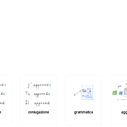
e
coniugazione
grammatica
agg