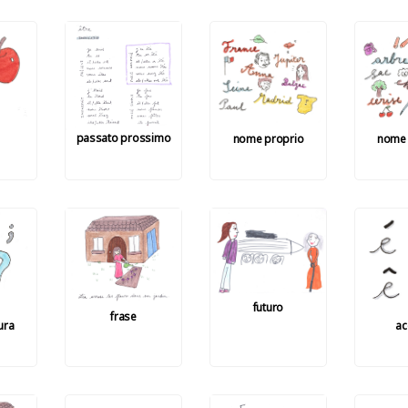
passato prossimo
nome proprio
nome
futuro
frase
ura
ac