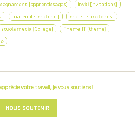
nsegnamenti [apprentissages]
inviti [invitations]
]
materiale [materiel]
materie [matieres]
scuola media [Collège]
Theme IT [theme]
to
’apprécie votre travail, je vous soutiens !
NOUS SOUTENIR