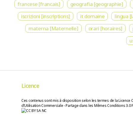
francese [francais]
geografia [geographie]
iscrizioni [inscriptions]
it domaine
lingua [
materna [Maternelle]
orari [horaires]
u
Licence
Ces contenus sont mis à disposition selon les termes de la Licence 
d’Utilisation Commerciale - Partage dans les Mêmes Conditions 3.0 