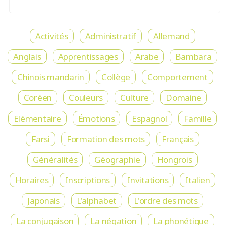
Activités
Administratif
Allemand
Anglais
Apprentissages
Arabe
Bambara
Chinois mandarin
Collège
Comportement
Coréen
Couleurs
Culture
Domaine
Elémentaire
Émotions
Espagnol
Famille
Farsi
Formation des mots
Français
Généralités
Géographie
Hongrois
Horaires
Inscriptions
Invitations
Italien
Japonais
L'alphabet
L'ordre des mots
La conjugaison
La négation
La phonétique