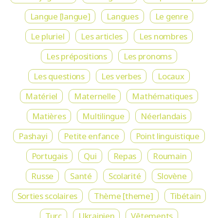
Langue [langue]
Langues
Le genre
Le pluriel
Les articles
Les nombres
Les prépositions
Les pronoms
Les questions
Les verbes
Locaux
Matériel
Maternelle
Mathématiques
Matières
Multilingue
Néerlandais
Pashayi
Petite enfance
Point linguistique
Portugais
Qui
Repas
Roumain
Russe
Santé
Scolarité
Slovène
Sorties scolaires
Thème [theme]
Tibétain
Turc
Ukrainien
Vêtements