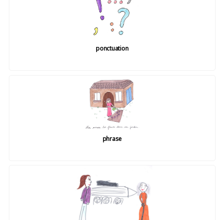
ponctuation
phrase