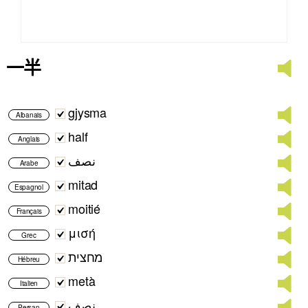
一半
gjysma
Albanais
half
Anglais
نصف
Arabe
mitad
Espagnol
moitié
Français
μισή
Grec
מחצית
Hébreu
metà
Italien
نصف
Persan