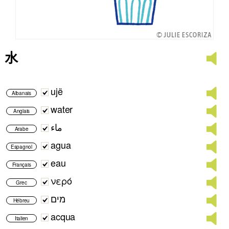
水
ujë
Albanais
water
Anglais
ماء
Arabe
agua
Espagnol
eau
Français
νερό
Grec
מים
Hébreu
acqua
Italien