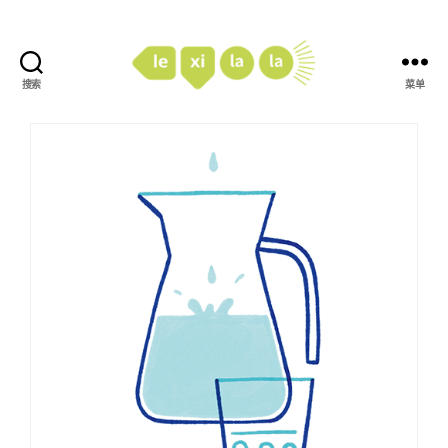
搜索
菜单
LexiLaLa