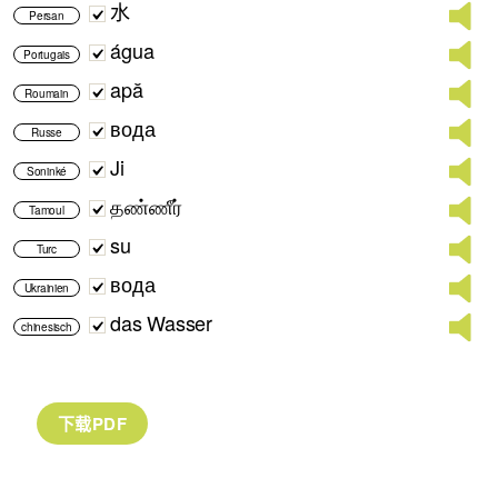
水
Persan
água
Portugais
apă
Roumain
вода
Russe
Ji
Soninké
தண்ணீர்
Tamoul
su
Turc
вода
Ukrainien
das Wasser
chinesisch