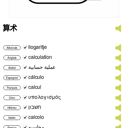
算术
llogaritje
Albanais
calculation
Anglais
عملية حسابية
Arabe
cálculo
Espagnol
calcul
Français
υπολογισμός
Grec
חשבון
Hébreu
calcolo
Italien
محاسبه
Persan