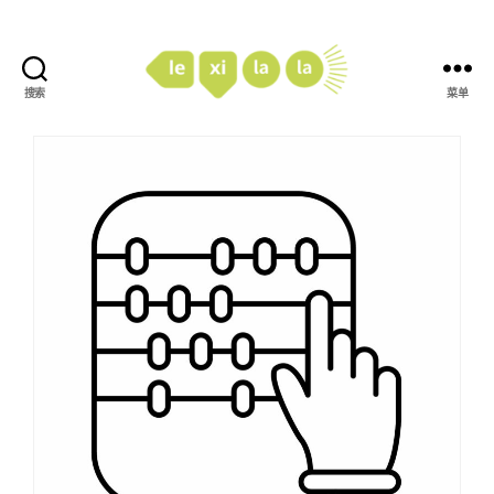
搜索
菜单
LexiLaLa