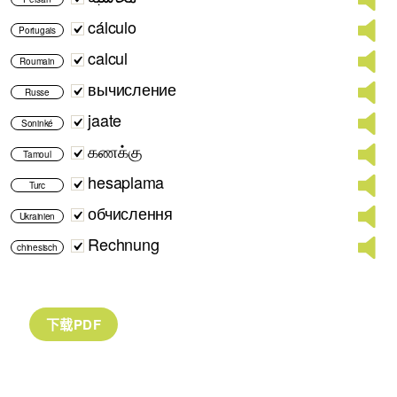
cálculo
Portugais
calcul
Roumain
вычисление
Russe
jaate
Soninké
கணக்கு
Tamoul
hesaplama
Turc
обчислення
Ukrainien
Rechnung
chinesisch