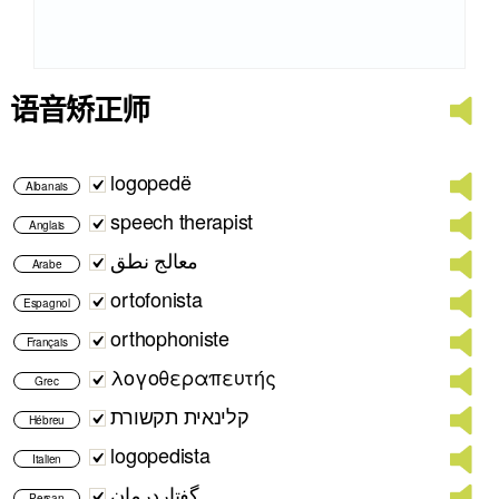
语音矫正师
logopedë
Albanais
speech therapist
Anglais
معالج نطق
Arabe
ortofonista
Espagnol
orthophoniste
Français
λογοθεραπευτής
Grec
קלינאית תקשורת
Hébreu
logopedista
Italien
گفتاردرمان
Persan