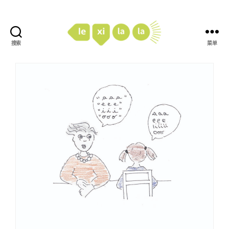
搜索
菜单
LexiLaLa