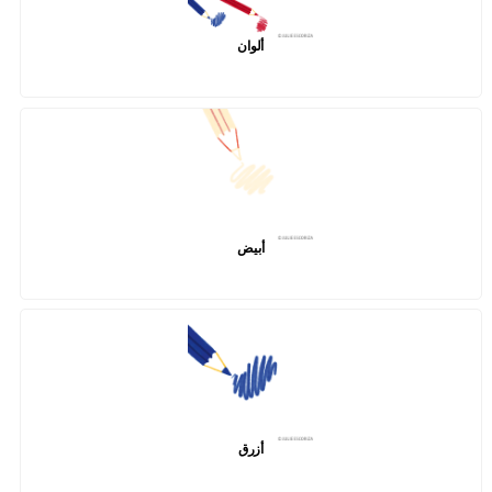
ألوان
أبيض
أزرق