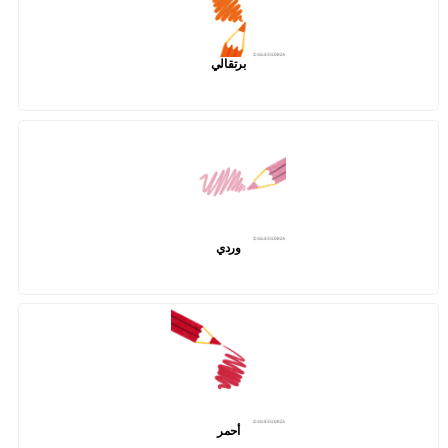
برتقالي
وردي
أحمر