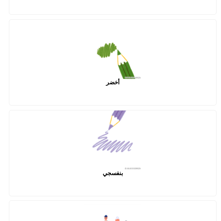
أخضر
بنفسجي