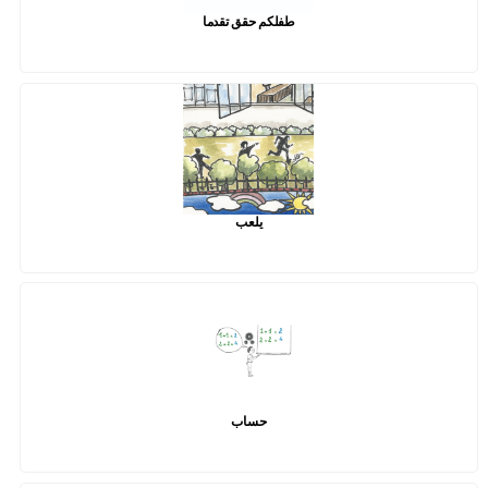
طفلكم حقق تقدما
يلعب
حساب