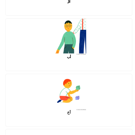
أمّ
أب
أخ