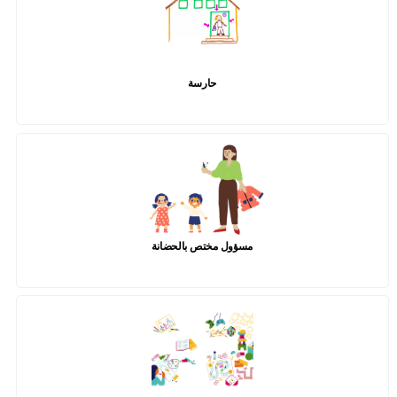
حارسة
مسؤول مختص بالحضانة