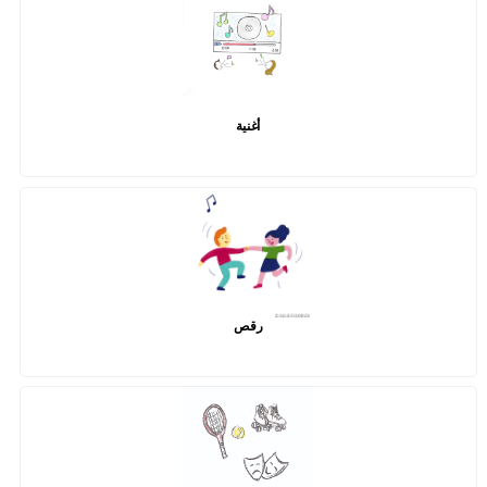
أغنية
رقص