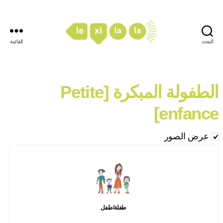
البحث
القائمة
LexiLaLa
الطفولة المبكرة [Petite
enfance]
عرض الصور
طفلة/طفل