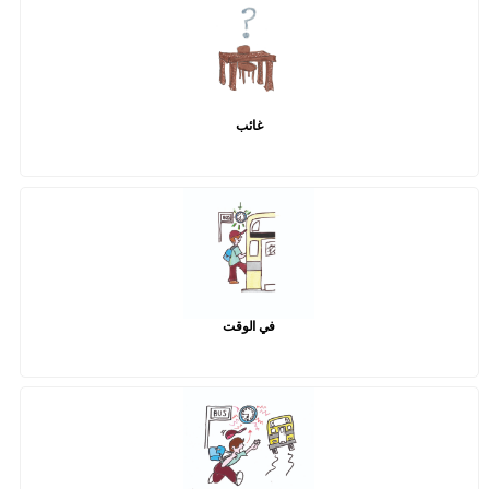
غائب
في الوقت