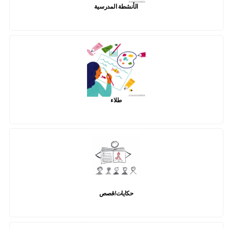
الأنشطة المدرسية
طلاء
حكايات/قصص