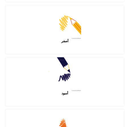
أصفر
أسود