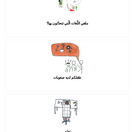
ماهي اللّغات الّتي تتحدّثون بها؟
طفلكم لديه صعوبات
تعلم