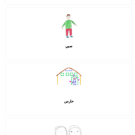
صبي
حارس