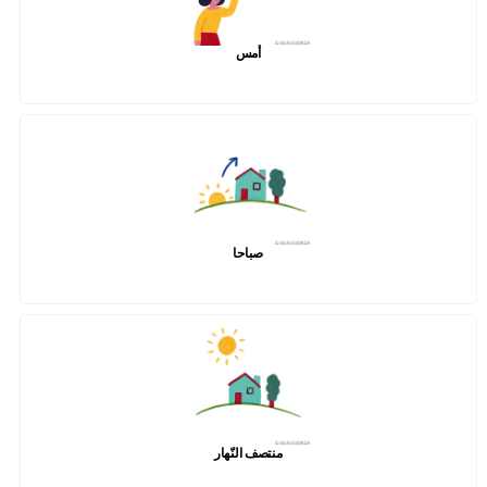
أمس
صباحا
منتصف النّهار