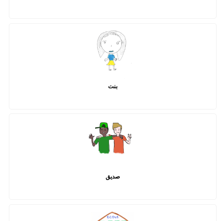
بنت
صديق