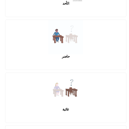
الأحد
حاضر
غائبة