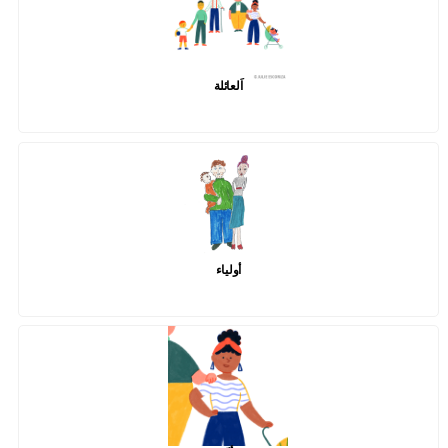
اَلعائلة
أولياء