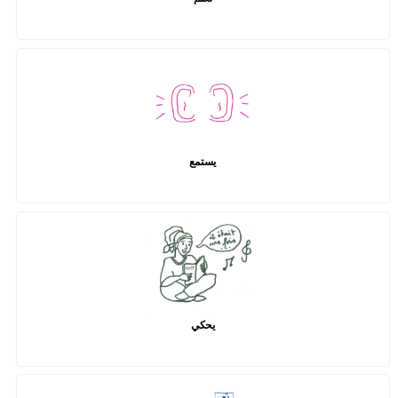
يستمع
يحكي