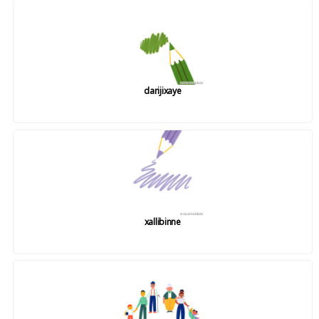
darijixaye
xallibinne