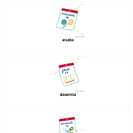
araaba
alaxamisa