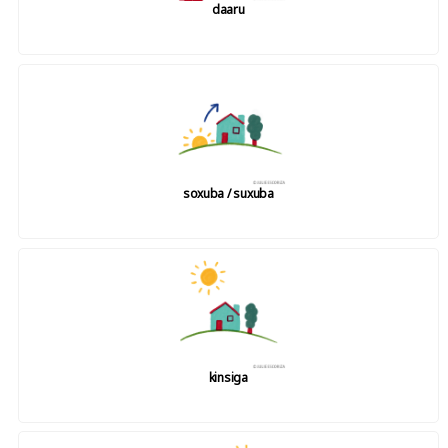
daaru
soxuba / suxuba
kinsiga