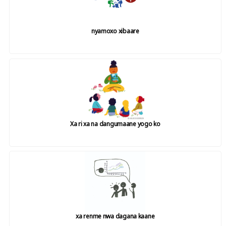
nyamoxo xibaare
Xa ri xa na dangumaane yogo ko
xa renme nwa dagana kaane