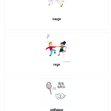
suuge
rege
xidifataye