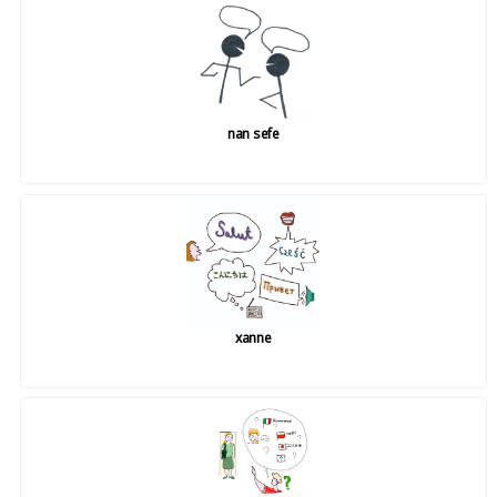
nan sefe
xanne