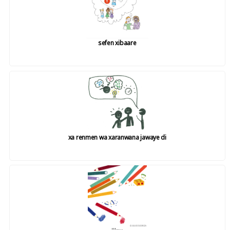
sefen xibaare
xa renmen wa xaranwana jawaye di