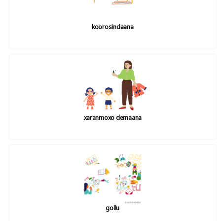
koorosindaana
xaranmoxo demaana
gollu