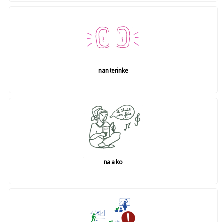
nan terinke
na a ko