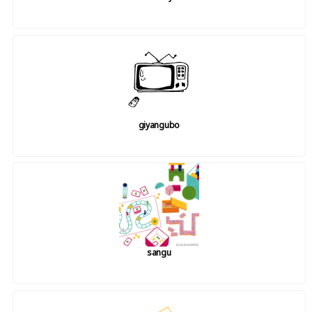
giyangubo
sangu