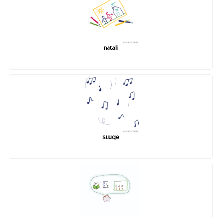
natali
suuge