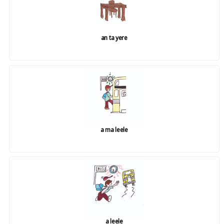
an ta yere
a ma leele
a leele