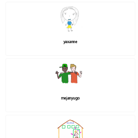
yaxanne
mejanyugo