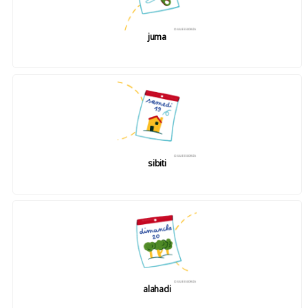
juma
sibiti
alahadi