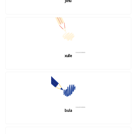
jiinu
xulle
bula