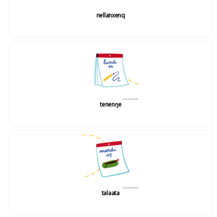
nellanxenq
tenenŋe
talaata