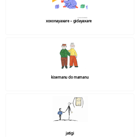
xoxonayaxare – gidayaxare
kisemanu do mamanu
jatigi