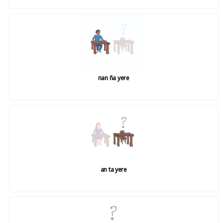
nan ña yere
an ta yere