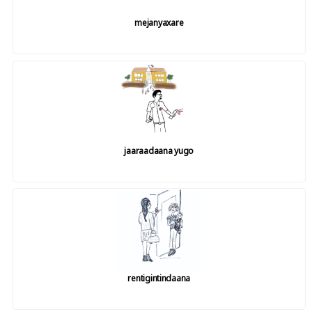
mejanyaxare
jaaraadaana yugo
rentigintindaana