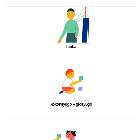
faaba
xoxonayugo – gidayugo