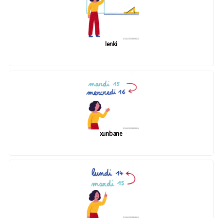
lenki
xunbane