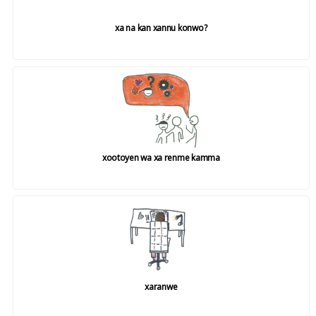
xa na kan xannu konwo?
xootoyen wa xa renme kamma
xaranwe