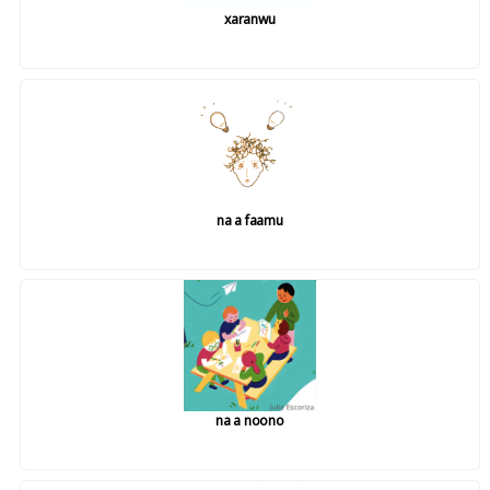
xaranwu
na a faamu
na a noono