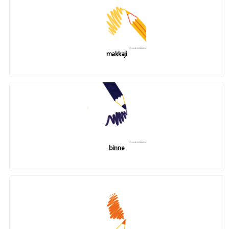
makkaji
binne