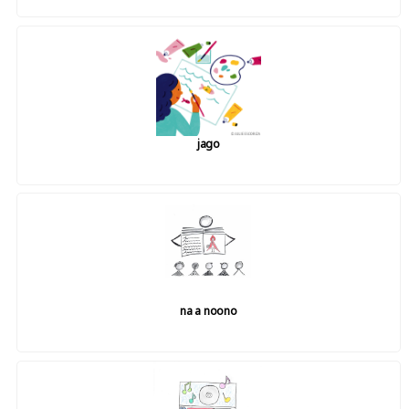
jago
na a noono