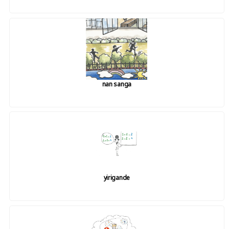
nan sanga
yirigande