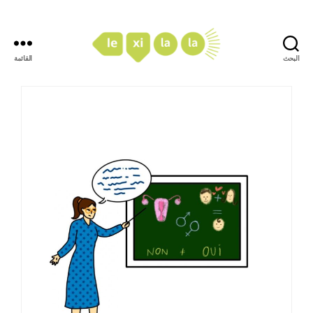
البحث
القائمة
LexiLaLa