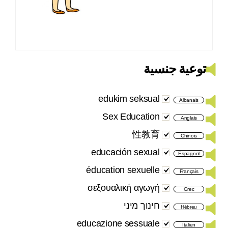
توعية جنسية
edukim seksual
Albanais
Sex Education
Anglais
性教育
Chinois
educación sexual
Espagnol
éducation sexuelle
Français
σεξουαλική αγωγή
Grec
חינוך מיני
Hébreu
educazione sessuale
Italien