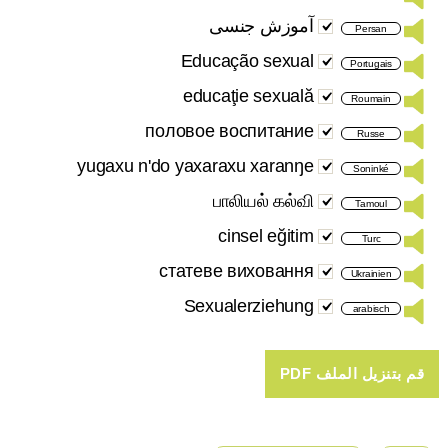
آموزش جنسی
Persan
Educação sexual
Portugais
educaţie sexuală
Roumain
половое воспитание
Russe
yugaxu n'do yaxaraxu xaranŋe
Soninké
பாலியல் கல்வி
Tamoul
cinsel eğitim
Turc
статеве виховання
Ukrainien
Sexualerziehung
arabisch