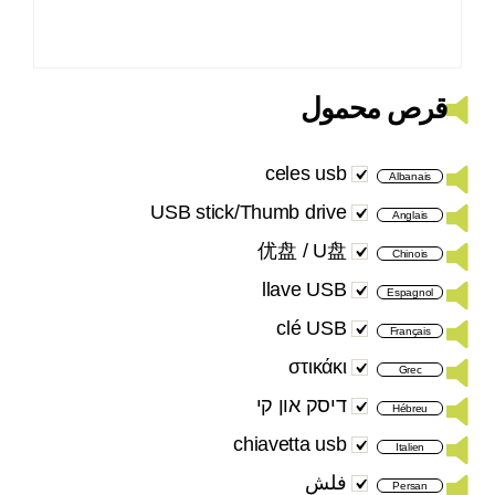
قرص محمول
celes usb
Albanais
USB stick/Thumb drive
Anglais
优盘 / U盘
Chinois
llave USB
Espagnol
clé USB
Français
στικάκι
Grec
דיסק און קי
Hébreu
chiavetta usb
Italien
فلش
Persan