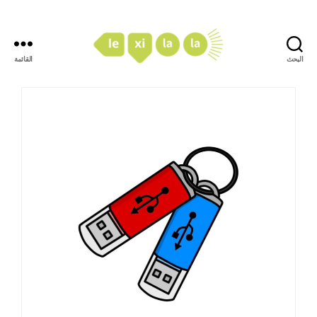
البحث
القائمة
LexiLaLa