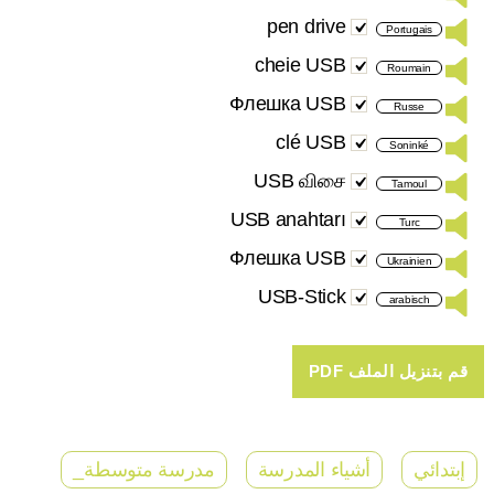
pen drive
Portugais
cheie USB
Roumain
Флешка USB
Russe
clé USB
Soninké
USB விசை
Tamoul
USB anahtarı
Turc
Флешка USB
Ukrainien
USB-Stick
arabisch
إبتدائي
أشياء المدرسة
مدرسة متوسطة_