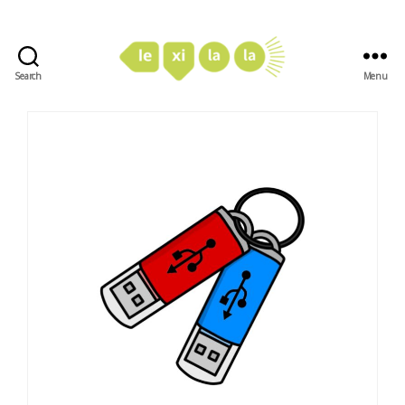
Search
Menu
LexiLaLa