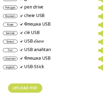
pen drive
Portugais
cheie USB
Roumain
Флешка USB
Russe
clé USB
Soninké
USB விசை
Tamoul
USB anahtarı
Turc
Флешка USB
Ukrainien
USB-Stick
englisch