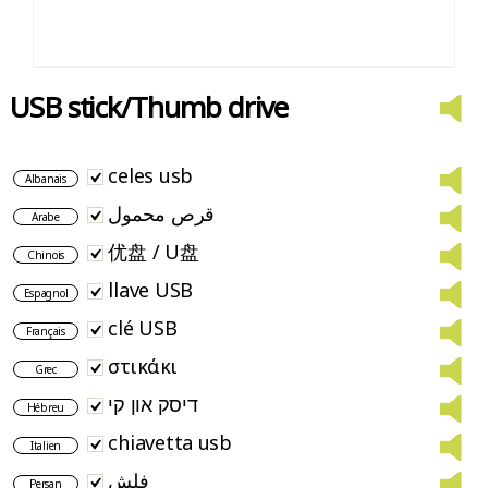
USB stick/Thumb drive
celes usb
Albanais
قرص محمول
Arabe
优盘 / U盘
Chinois
llave USB
Espagnol
clé USB
Français
στικάκι
Grec
דיסק און קי
Hébreu
chiavetta usb
Italien
فلش
Persan