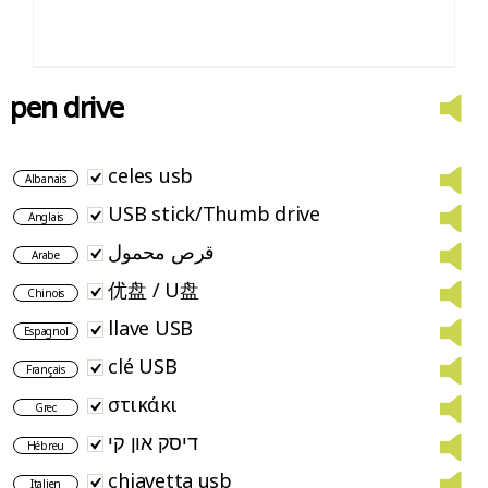
pen drive
celes usb
Albanais
USB stick/Thumb drive
Anglais
قرص محمول
Arabe
优盘 / U盘
Chinois
llave USB
Espagnol
clé USB
Français
στικάκι
Grec
דיסק און קי
Hébreu
chiavetta usb
Italien