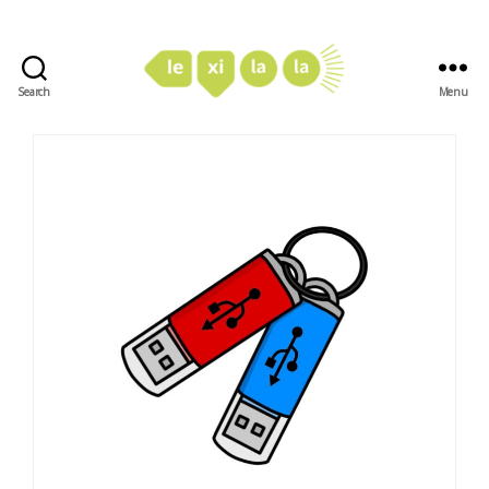
Search
Menu
LexiLaLa