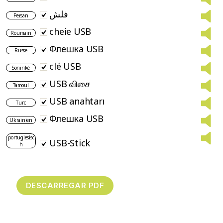
فلش
Persan
cheie USB
Roumain
Флешка USB
Russe
clé USB
Soninké
USB விசை
Tamoul
USB anahtarı
Turc
Флешка USB
Ukrainien
portugiesisc
USB-Stick
h