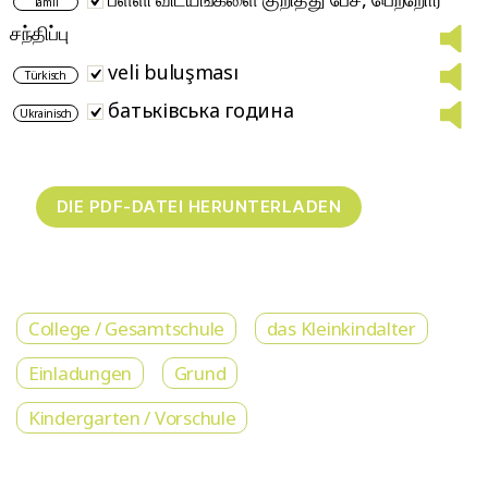
Tamil
சந்திப்பு
veli buluşması
Türkisch
батьківська година
Ukrainisch
College / Gesamtschule
das Kleinkindalter
Einladungen
Grund
Kindergarten / Vorschule