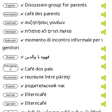
Discussion group for parents
Englisch
café des parents
Französisch
συζητήσεις γονέων
Griechisch
פגישת הורים לא פורמלית
Hebräisch
momento di incontro informale per i
Italienisch
genitori
قهوه با والدین
Persisch
Portugiesisc
Café dos pais
h
reuniune între părinţi
Rumänisch
родительский час
Russisch
Elterncafé
Soninke
Elterncafé
Spanisch
பள்ளி விடயங்களை குறித்து பேச, பெற்றோர்