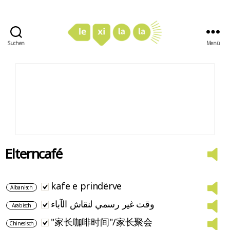
Suchen
Menü
LexiLaLa
Elterncafé
kafe e prindërve
Albanisch
وقت غير رسمي لنقاش الآباء
Arabisch
"家长咖啡时间"/家长聚会
Chinesisch