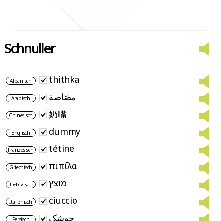
Schnuller
thithka
Albanisch
مصّاصة
Arabisch
奶嘴
Chinesisch
dummy
Englisch
tétine
Französisch
πιπίλα
Griechisch
מוצץ
Hebräisch
ciuccio
Italienisch
چوشک
Persisch