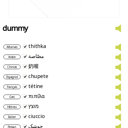
dummy
thithka
Albanais
مصّاصة
Arabe
奶嘴
Chinois
chupete
Espagnol
tétine
Français
πιπίλα
Grec
מוצץ
Hébreu
ciuccio
Italien
چوشک
Persan