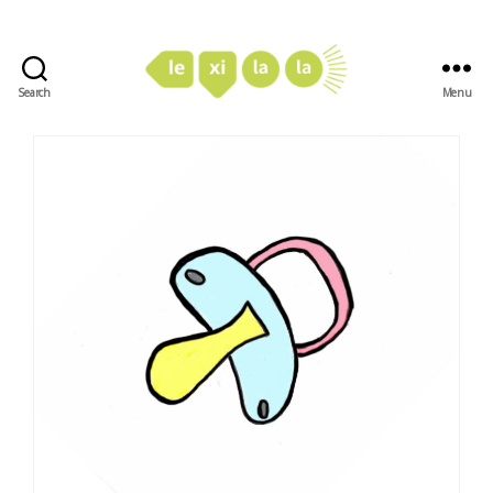
Search
Menu
LexiLaLa