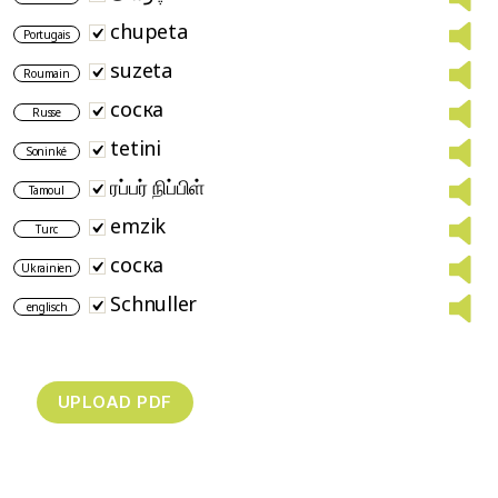
chupeta
Portugais
suzeta
Roumain
соска
Russe
tetini
Soninké
ரப்பர் நிப்பிள்
Tamoul
emzik
Turc
соска
Ukrainien
Schnuller
englisch