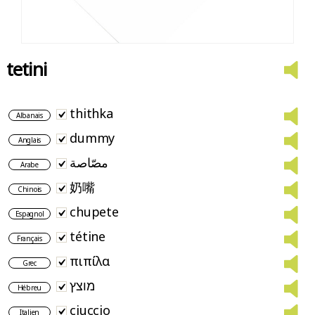
tetini
thithka
Albanais
dummy
Anglais
مصّاصة
Arabe
奶嘴
Chinois
chupete
Espagnol
tétine
Français
πιπίλα
Grec
מוצץ
Hébreu
ciuccio
Italien