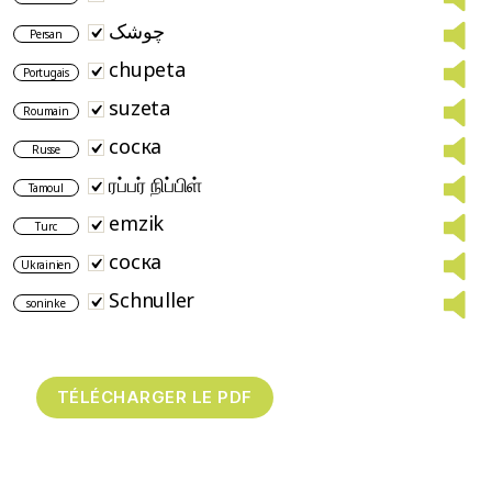
چوشک
Persan
chupeta
Portugais
suzeta
Roumain
соска
Russe
ரப்பர் நிப்பிள்
Tamoul
emzik
Turc
соска
Ukrainien
Schnuller
soninke