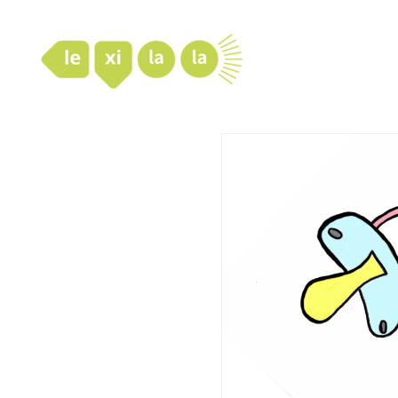
LexiLaLa