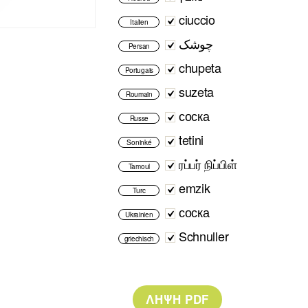
ciuccio
Italien
چوشک
Persan
chupeta
Portugais
suzeta
Roumain
соска
Russe
tetini
Soninké
ரப்பர் நிப்பிள்
Tamoul
emzik
Turc
соска
Ukrainien
Schnuller
griechisch