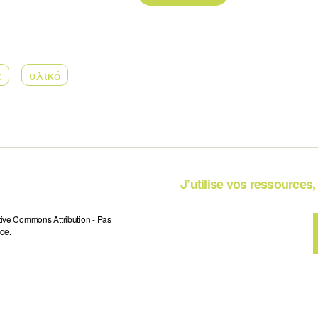
α
υλικό
J’utilise vos ressources, 
tive Commons Attribution - Pas
ce.