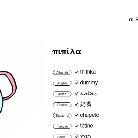
οι 
πιπίλα
thithka
Albanais
dummy
Anglais
مصّاصة
Arabe
奶嘴
Chinois
chupete
Espagnol
tétine
Français
מוצץ
Hébreu