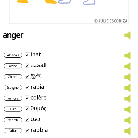
anger
inat
Albanais
الغضب
Arabe
怒气
Chinois
rabia
Espagnol
colère
Français
θυμός
Grec
כעס
Hébreu
rabbia
Italien