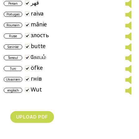
قهر
Persan
raiva
Portugais
mânie
Roumain
злость
Russe
butte
Soninké
கோபம்
Tamoul
öfke
Turc
гнів
Ukrainien
Wut
englisch