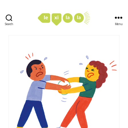
Search
Menu
LexiLaLa