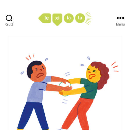
Caută
Meniu
LexiLaLa