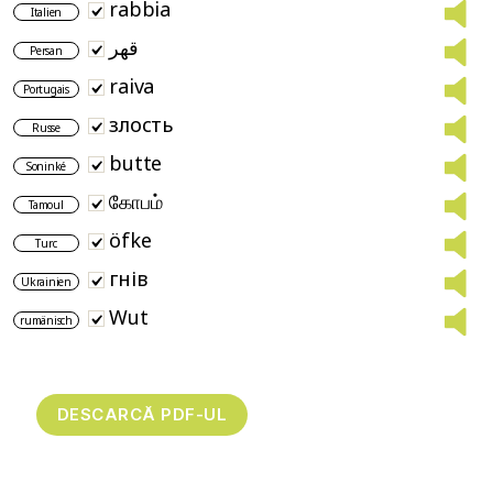
rabbia
Italien
قهر
Persan
raiva
Portugais
злость
Russe
butte
Soninké
கோபம்
Tamoul
öfke
Turc
гнів
Ukrainien
Wut
rumänisch