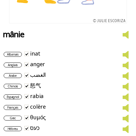
mânie
inat
Albanais
anger
Anglais
الغضب
Arabe
怒气
Chinois
rabia
Espagnol
colère
Français
θυμός
Grec
כעס
Hébreu