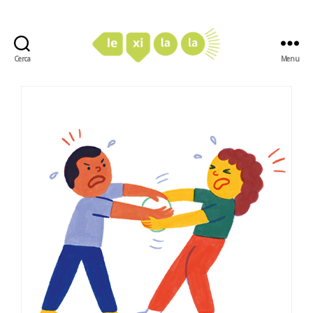
Cerca
Menu
LexiLaLa