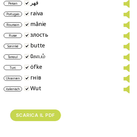
قهر
Persan
raiva
Portugais
mânie
Roumain
злость
Russe
butte
Soninké
கோபம்
Tamoul
öfke
Turc
гнів
Ukrainien
Wut
italienisch