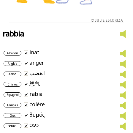
rabbia
inat
Albanais
anger
Anglais
الغضب
Arabe
怒气
Chinois
rabia
Espagnol
colère
Français
θυμός
Grec
כעס
Hébreu