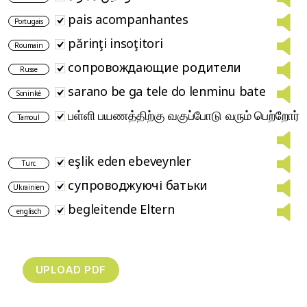
pais acompanhantes
Portugais
părinţi insoţitori
Roumain
сопровождающие родители
Russe
sarano be ga tele do lenminu bate
Soninké
பள்ளி பயணத்திற்கு வகுப்போடு வரும் பெற்றோர்
Tamoul
eşlik eden ebeveynler
Turc
супроводжуючі батьки
Ukrainien
begleitende Eltern
englisch