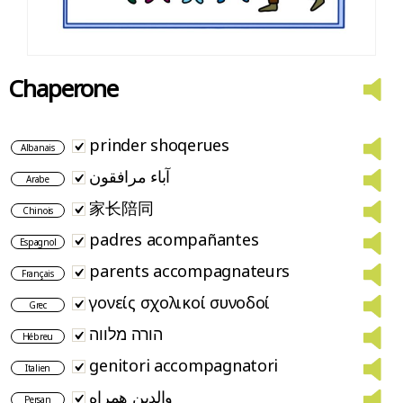
Chaperone
prinder shoqerues
Albanais
آباء مرافقون
Arabe
家长陪同
Chinois
padres acompañantes
Espagnol
parents accompagnateurs
Français
γονείς σχολικοί συνοδοί
Grec
הורה מלווה
Hébreu
genitori accompagnatori
Italien
والدین همراه
Persan