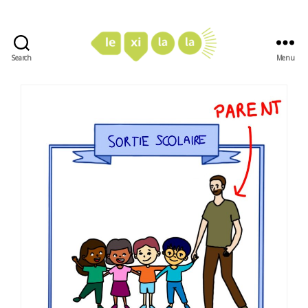
Search
Menu
LexiLaLa