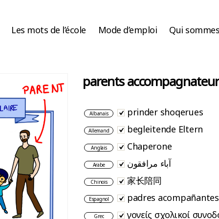
Les mots de l’école
Mode d’emploi
Qui sommes
parents accompagnateur
prinder shoqerues
Albanais
begleitende Eltern
Allemand
Chaperone
Anglais
آباء مرافقون
Arabe
家长陪同
Chinois
padres acompañantes
Espagnol
γονείς σχολικοί συνοδ
Grec