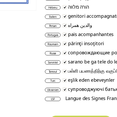
הורה מלווה
Hébreu
genitori accompagnat
Italien
والدین همراه
Persan
pais acompanhantes
Portugais
părinţi insoţitori
Roumain
сопровождающие ро
Russe
sarano be ga tele do 
Soninké
பள்ளி பயணத்திற்கு வகுப்
Tamoul
eşlik eden ebeveynler
Turc
супроводжуючі бать
Ukrainien
Langue des Signes Fran
LSF