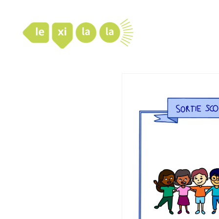
LexiLaLa