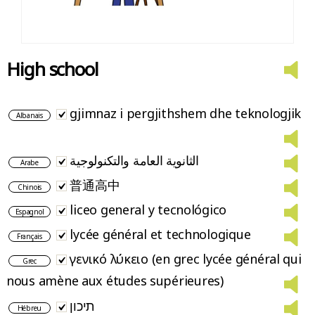
High school
gjimnaz i pergjithshem dhe teknologjik
Albanais
الثانوية العامة والتكنولوجية
Arabe
普通高中
Chinois
liceo general y tecnológico
Espagnol
lycée général et technologique
Français
γενικό λύκειο (en grec lycée général qui
Grec
nous amène aux études supérieures)
תיכון
Hébreu