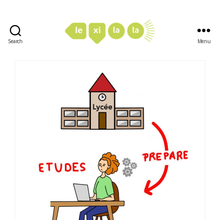
Search
Menu
LexiLaLa