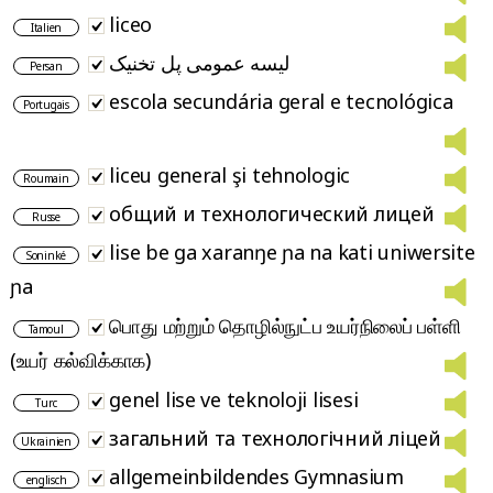
liceo
Italien
لیسه عمومی پل تخنیک
Persan
escola secundária geral e tecnológica
Portugais
liceu general şi tehnologic
Roumain
общий и технологический лицей
Russe
lise be ga xaranŋe ɲa na kati uniwersite
Soninké
ɲa
பொது மற்றும் தொழில்நுட்ப உயர்நிலைப் பள்ளி
Tamoul
(உயர் கல்விக்காக)
genel lise ve teknoloji lisesi
Turc
загальний та технологічний ліцей
Ukrainien
allgemeinbildendes Gymnasium
englisch