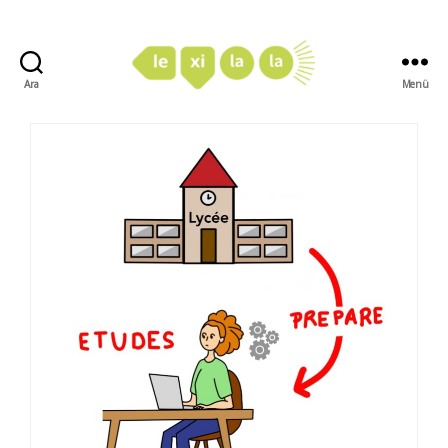
Ara
Menü
LexiLaLa