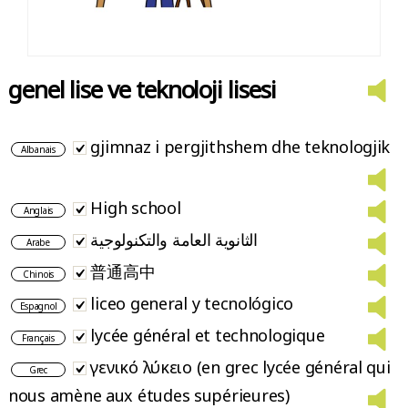
genel lise ve teknoloji lisesi
gjimnaz i pergjithshem dhe teknologjik
Albanais
High school
Anglais
الثانوية العامة والتكنولوجية
Arabe
普通高中
Chinois
liceo general y tecnológico
Espagnol
lycée général et technologique
Français
γενικό λύκειο (en grec lycée général qui
Grec
nous amène aux études supérieures)