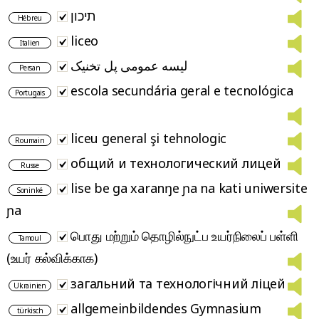
תיכון
Hébreu
liceo
Italien
لیسه عمومی پل تخنیک
Persan
escola secundária geral e tecnológica
Portugais
liceu general şi tehnologic
Roumain
общий и технологический лицей
Russe
lise be ga xaranŋe ɲa na kati uniwersite
Soninké
ɲa
பொது மற்றும் தொழில்நுட்ப உயர்நிலைப் பள்ளி
Tamoul
(உயர் கல்விக்காக)
загальний та технологічний ліцей
Ukrainien
allgemeinbildendes Gymnasium
türkisch