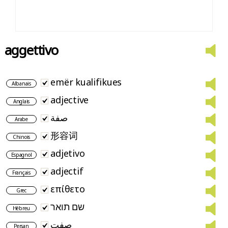
aggettivo
emër kualifikues
Albanais
adjective
Anglais
صفة
Arabe
形容词
Chinois
adjetivo
Espagnol
adjectif
Français
επίθετο
Grec
שם תואר
Hébreu
صفت
Persan