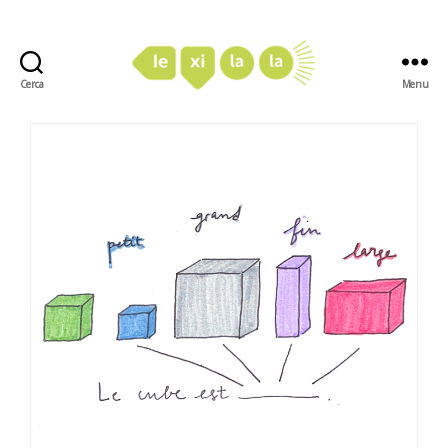
Cerca
Menu
LexiLaLa