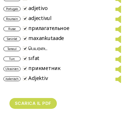
adjetivo
Portugais
adjectivul
Roumain
прилагательное
Russe
maxankutaade
Soninké
பெயரடை
Tamoul
sıfat
Turc
прикметник
Ukrainien
Adjektiv
italienisch