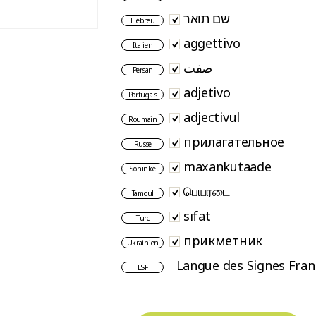
שם תואר
Hébreu
aggettivo
Italien
صفت
Persan
adjetivo
Portugais
adjectivul
Roumain
прилагательное
Russe
maxankutaade
Soninké
பெயரடை
Tamoul
sıfat
Turc
прикметник
Ukrainien
Langue des Signes Fran
LSF