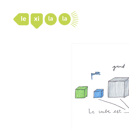
LexiLaLa