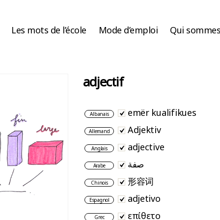
Les mots de l’école
Mode d’emploi
Qui sommes
adjectif
emër kualifikues
Albanais
Adjektiv
Allemand
adjective
Anglais
صفة
Arabe
形容词
Chinois
adjetivo
Espagnol
επίθετο
Grec