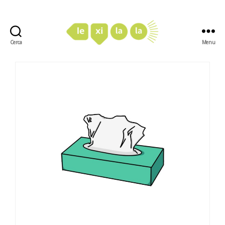
Cerca
Menu
LexiLaLa