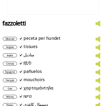
fazzoletti
peceta per hundet
Albanais
tissues
Anglais
مناديل
Arabe
纸巾
Chinois
pañuelos
Espagnol
mouchoirs
Français
χαρτομάντηλα
Grec
טישו
Hébreu
دستمال کاغذی
Persan