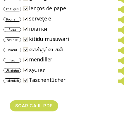
lenços de papel
Portugais
serveţele
Roumain
платки
Russe
kitidu musuwari
Soninké
கைக்குட்டைகள்
Tamoul
mendiller
Turc
хустки
Ukrainien
Taschentücher
italienisch