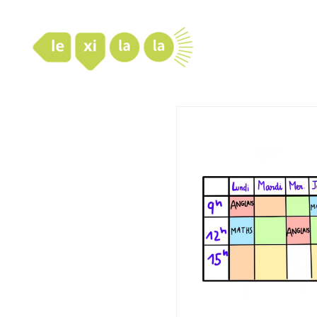
LexiLaLa