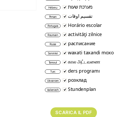
מערכת שעות
Hébreu
تقسیم اوقات
Persan
Horário escolar
Portugais
activităţi zilnice
Roumain
расписание
Russe
waxati taxandi moxo
Soninké
கால அட்டவணை
Tamoul
ders programı
Turc
розклад
Ukrainien
Stundenplan
italienisch