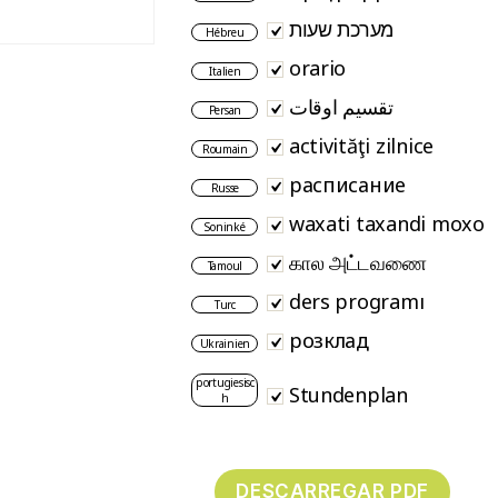
מערכת שעות
Hébreu
orario
Italien
تقسیم اوقات
Persan
activităţi zilnice
Roumain
расписание
Russe
waxati taxandi moxo
Soninké
கால அட்டவணை
Tamoul
ders programı
Turc
розклад
Ukrainien
portugiesisc
Stundenplan
h