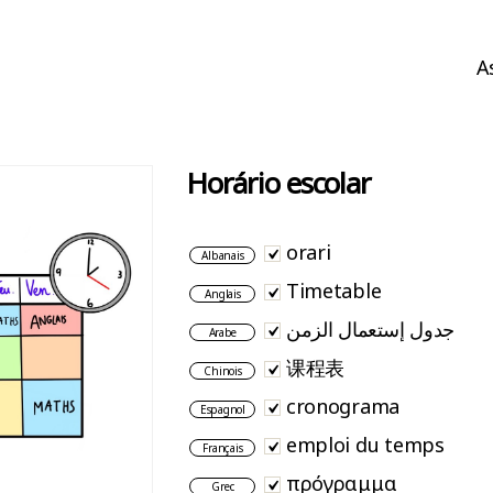
A
Horário escolar
orari
Albanais
Timetable
Anglais
جدول إستعمال الزمن
Arabe
课程表
Chinois
cronograma
Espagnol
emploi du temps
Français
πρόγραμμα
Grec