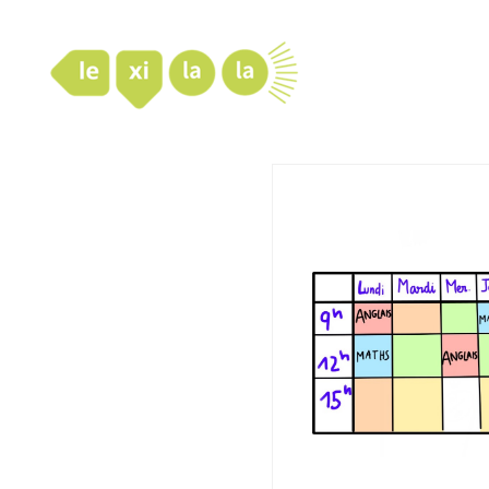
LexiLaLa