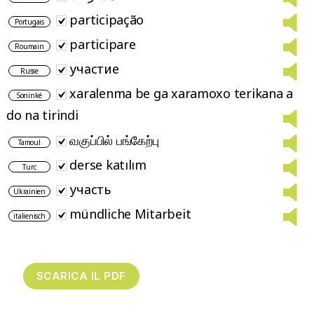
participação
Portugais
participare
Roumain
участие
Russe
xaralenma be ga xaramoxo terikana a
Soninké
do na tirindi
வகுப்பில் பங்கேற்பு
Tamoul
derse katılım
Turc
участь
Ukrainien
mündliche Mitarbeit
italienisch