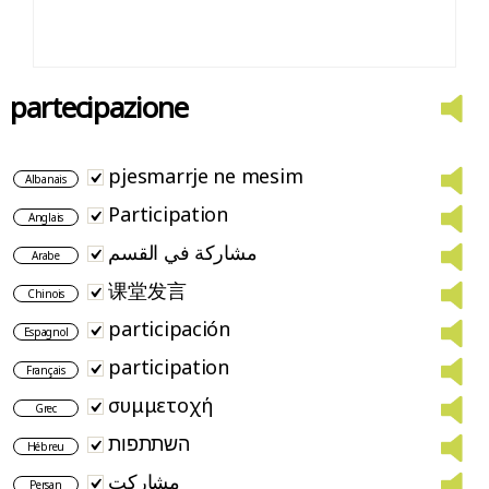
partecipazione
pjesmarrje ne mesim
Albanais
Participation
Anglais
مشاركة في القسم
Arabe
课堂发言
Chinois
participación
Espagnol
participation
Français
συμμετοχή
Grec
השתתפות
Hébreu
مشارکت
Persan