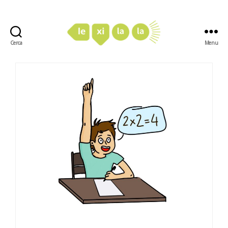
Cerca
Menu
LexiLaLa