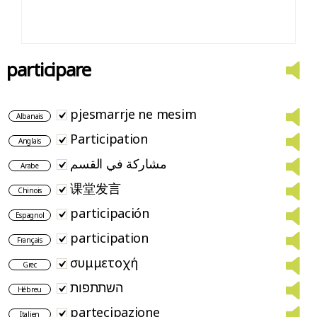
participare
pjesmarrje ne mesim
Albanais
Participation
Anglais
مشاركة في القسم
Arabe
课堂发言
Chinois
participación
Espagnol
participation
Français
συμμετοχή
Grec
השתתפות
Hébreu
partecipazione
Italien