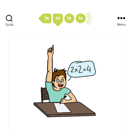
Caută
Meniu
LexiLaLa