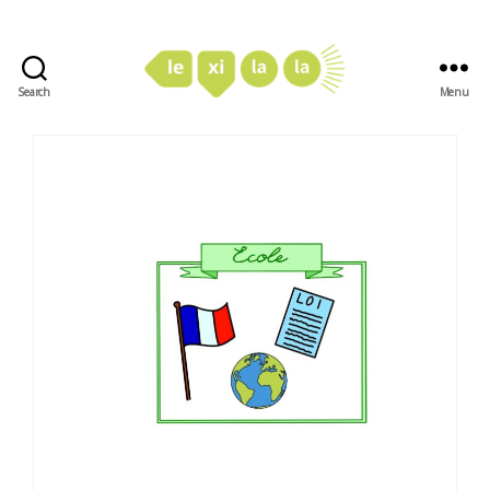
Search
Menu
LexiLaLa