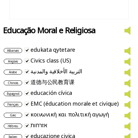
Educação Moral e Religiosa
edukata qytetare
Albanais
Civics class (US)
Anglais
التربية الأخلاقية والمدنية
Arabe
道德与公民教育课
Chinois
educación cívica
Espagnol
EMC (éducation morale et civique)
Français
κοινωνική και πολιτική αγωγή
Grec
אזרחות
Hébreu
educazione civica
Italien