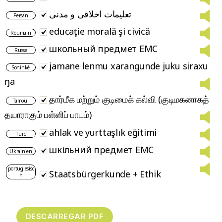
تعلیمات اخلاقی و مدنی
Persan
educaţie morală şi civică
Roumain
школьный предмет EMC
Russe
jamane lenmu xarangunde juku siraxu
Soninké
ŋa
தார்மீக மற்றும் குடிமைக் கல்வி (குடிமகனாகத்
Tamoul
தயாராகும் பள்ளிப் பாடம்)
ahlak ve yurttaşlık eğitimi
Turc
шкільний предмет EMC
Ukrainien
portugiesisc
Staatsbürgerkunde + Ethik
h