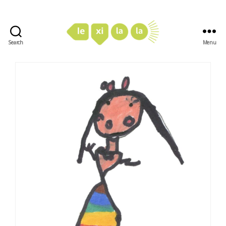
Search
Menu
LexiLaLa