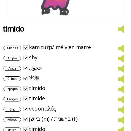
tímido
kam turp/ më vjen marre
Albanais
shy
Anglais
خجول
Arabe
害羞
Chinois
tímido
Espagnol
timide
Français
ντροπαλός
Grec
ביישן (m) / ביישנית (f)
Hébreu
timido
Italien