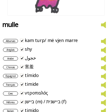
mulle
kam turp/ më vjen marre
Albanais
shy
Anglais
خجول
Arabe
害羞
Chinois
tímido
Espagnol
timide
Français
ντροπαλός
Grec
ביישן (m) / ביישנית (f)
Hébreu
timido
Italien