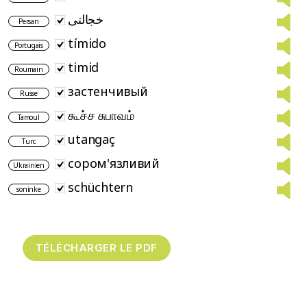
خجالتی
Persan
tímido
Portugais
timid
Roumain
застенчивый
Russe
கூச்ச சுபாவம்
Tamoul
utangaç
Turc
сором'язливий
Ukrainien
schüchtern
soninke