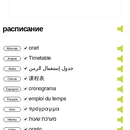
расписание
orari
Albanais
Timetable
Anglais
جدول إستعمال الزمن
Arabe
课程表
Chinois
cronograma
Espagnol
emploi du temps
Français
πρόγραμμα
Grec
מערכת שעות
Hébreu
orario
Italien