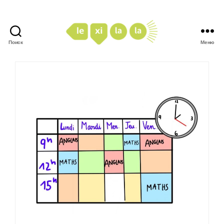
Поиск
Меню
LexiLaLa