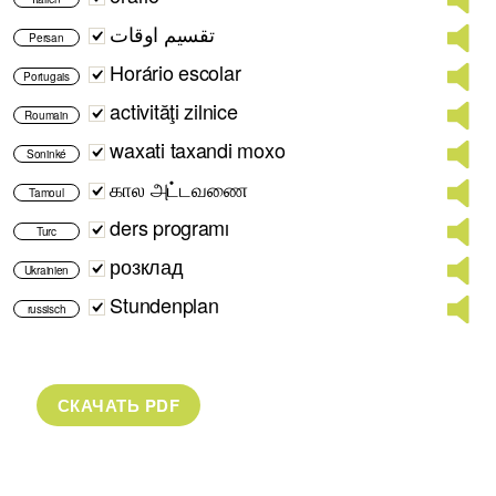
تقسیم اوقات
Persan
Horário escolar
Portugais
activităţi zilnice
Roumain
waxati taxandi moxo
Soninké
கால அட்டவணை
Tamoul
ders programı
Turc
розклад
Ukrainien
Stundenplan
russisch