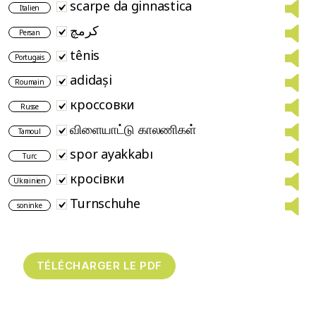
scarpe da ginnastica
Italien
کرمچ
Persan
tênis
Portugais
adidași
Roumain
кроссовки
Russe
விளையாட்டு காலணிகள்
Tamoul
spor ayakkabı
Turc
кросівки
Ukrainien
Turnschuhe
soninke