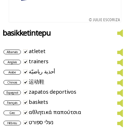
basikketintepu
atletet
Albanais
trainers
Anglais
أحذية رياضيّة
Arabe
运动鞋
Chinois
zapatos deportivos
Espagnol
baskets
Français
αθλητικά παπούτσια
Grec
נעלי ספורט
Hébreu