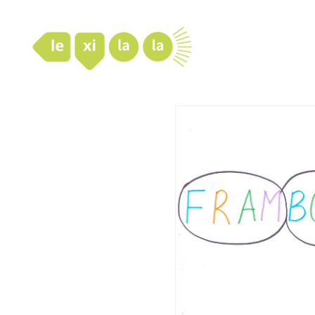
LexiLaLa