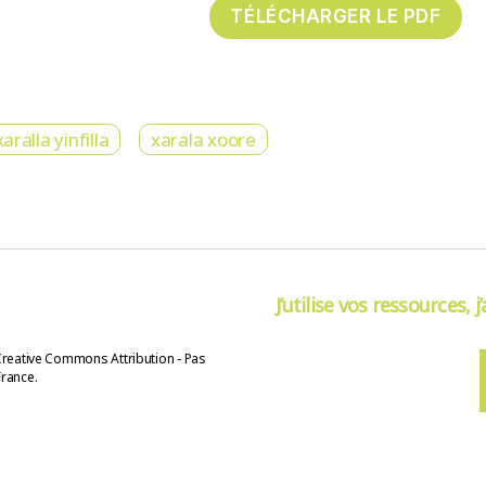
ralla yinfilla
xarala xoore
J’utilise vos ressources, j
Creative Commons Attribution - Pas
France.