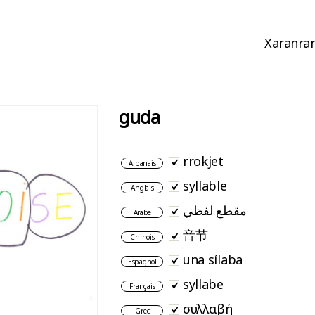
Xaranran
guda
rrokjet
Albanais
syllable
Anglais
مقطع لفظي
Arabe
音节
Chinois
una sílaba
Espagnol
syllabe
Français
συλλαβή
Grec