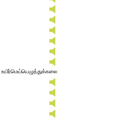
ு உயிர்மெய்யெழுத்துக்கலை