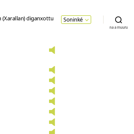
 (Xarallan) diganxottu
Soninké
na a muuru