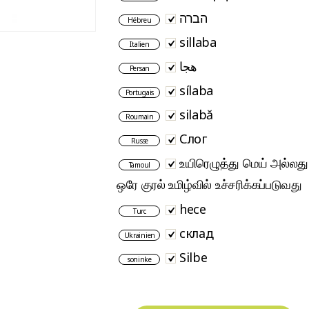
הברה
Hébreu
sillaba
Italien
هجا
Persan
sílaba
Portugais
silabă
Roumain
Слог
Russe
உயிரெழுத்து மெய் அல்லத
Tamoul
ஒரே குரல் உமிழ்வில் உச்சரிக்கப்படுவது
hece
Turc
склад
Ukrainien
Silbe
soninke