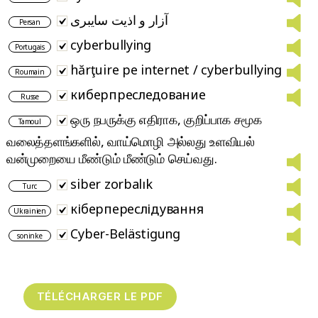
آزار و اذیت سایبری
Persan
cyberbullying
Portugais
hărţuire pe internet / cyberbullying
Roumain
киберпреследование
Russe
ஒரு நபருக்கு எதிராக, குறிப்பாக சமூக
Tamoul
வலைத்தளங்களில், வாய்மொழி அல்லது உளவியல்
வன்முறையை மீண்டும் மீண்டும் செய்வது.
siber zorbalık
Turc
кіберпереслідування
Ukrainien
Cyber-Belästigung
soninke