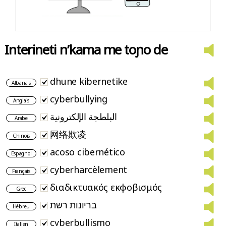
Interineti n’kama me toɲo de
dhune kibernetike
Albanais
cyberbullying
Anglais
البلطجة الإلكترونية
Arabe
网络欺凌
Chinois
acoso cibernético
Espagnol
cyberharcèlement
Français
διαδικτυακός εκφοβισμός
Grec
בריונות רשת
Hébreu
cyberbullismo
Italien