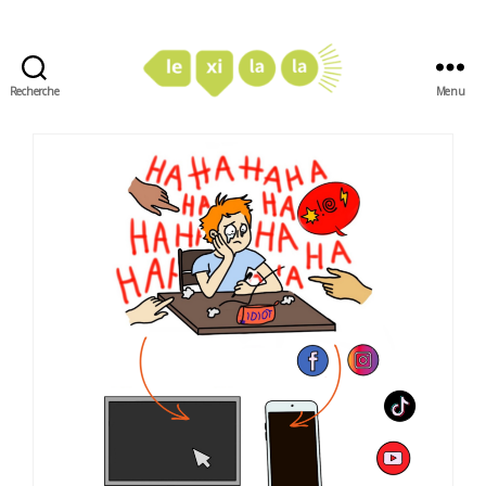
Recherche
Menu
LexiLaLa