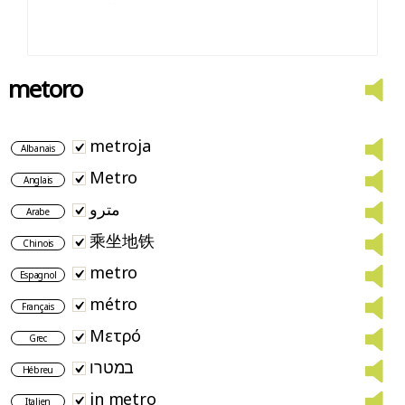
metoro
metroja
Albanais
Metro
Anglais
مترو
Arabe
乘坐地铁
Chinois
metro
Espagnol
métro
Français
Μετρό
Grec
במטרו
Hébreu
in metro
Italien