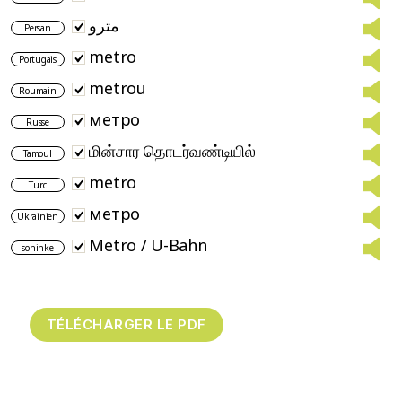
مترو
Persan
metro
Portugais
metrou
Roumain
метро
Russe
மின்சார தொடர்வண்டியில்
Tamoul
metro
Turc
метро
Ukrainien
Metro / U-Bahn
soninke