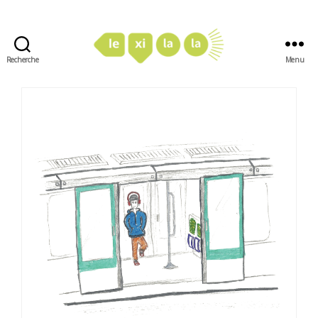
Recherche
Menu
LexiLaLa