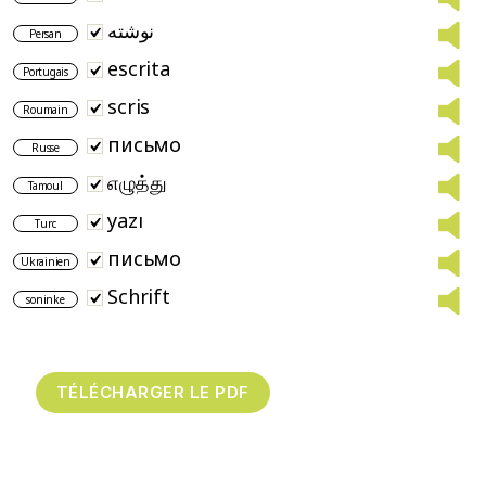
نوشته
Persan
escrita
Portugais
scris
Roumain
письмо
Russe
எழுத்து
Tamoul
yazı
Turc
письмо
Ukrainien
Schrift
soninke