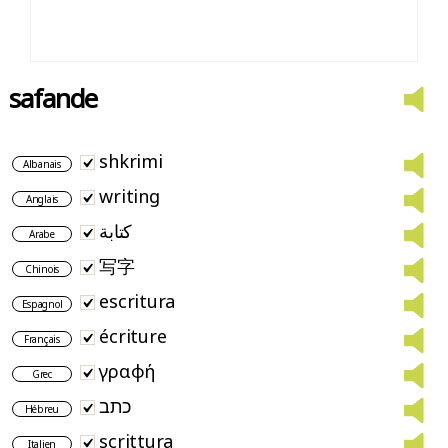
safande
shkrimi
Albanais
writing
Anglais
كتابة
Arabe
写字
Chinois
escritura
Espagnol
écriture
Français
γραφή
Grec
כתב
Hébreu
scrittura
Italien