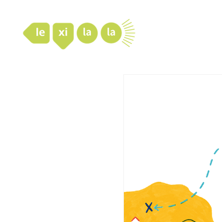
LexiLaLa