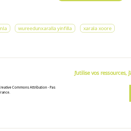
nla
wureedunxaralla yinfilla
xarala xoore
J’utilise vos ressources, j
Creative Commons Attribution - Pas
France.