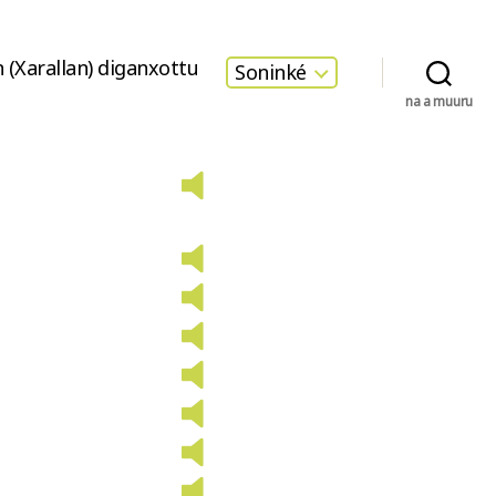
 (Xarallan) diganxottu
Soninké
na a muuru