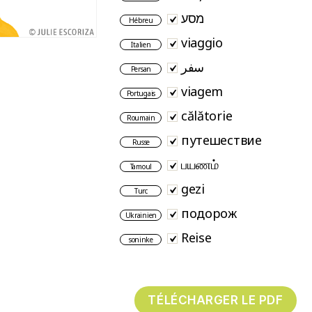
מסע
Hébreu
viaggio
Italien
سفر
Persan
viagem
Portugais
călătorie
Roumain
путешествие
Russe
பயணம்
Tamoul
gezi
Turc
подорож
Ukrainien
Reise
soninke