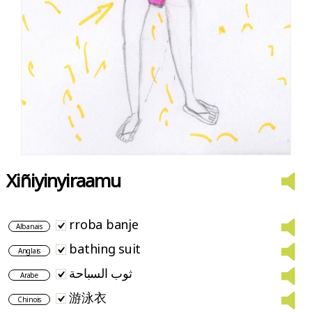
Xiñiyinyiraamu
rroba banje
Albanais
bathing suit
Anglais
ثوب السباحة
Arabe
游泳衣
Chinois