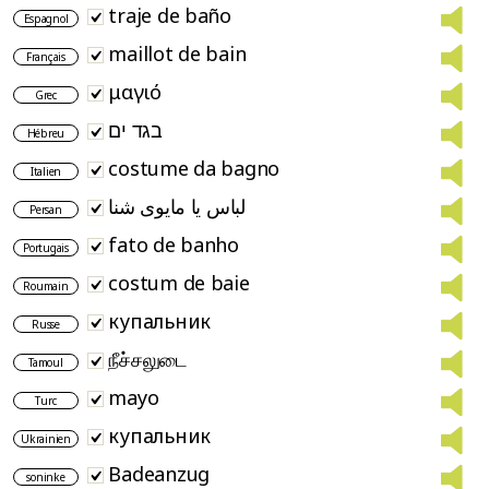
traje de baño
Espagnol
maillot de bain
Français
μαγιό
Grec
בגד ים
Hébreu
costume da bagno
Italien
لباس یا مایوی شنا
Persan
fato de banho
Portugais
costum de baie
Roumain
купальник
Russe
நீச்சலுடை
Tamoul
mayo
Turc
купальник
Ukrainien
Badeanzug
soninke