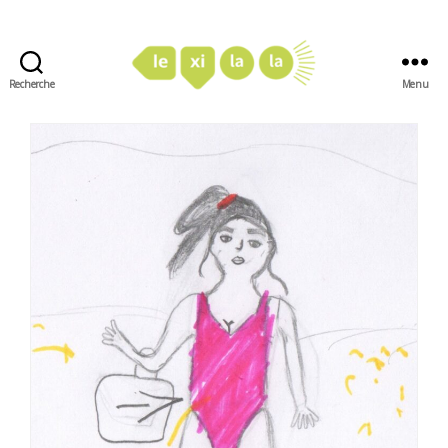
Recherche
Menu
LexiLaLa