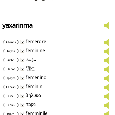
yaxarinma
femërore
Albanais
feminine
Anglais
مؤنث
Arabe
阴性
Chinois
femenino
Espagnol
féminin
Français
θηλυκό
Grec
נקבה
Hébreu
femminile
Italien