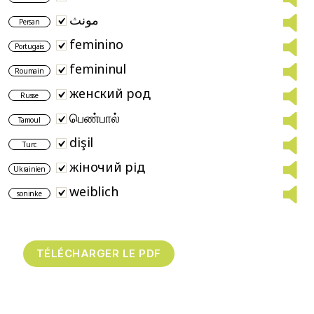
مونث
Persan
feminino
Portugais
femininul
Roumain
женский род
Russe
பெண்பால்
Tamoul
dişil
Turc
жіночий рід
Ukrainien
weiblich
soninke