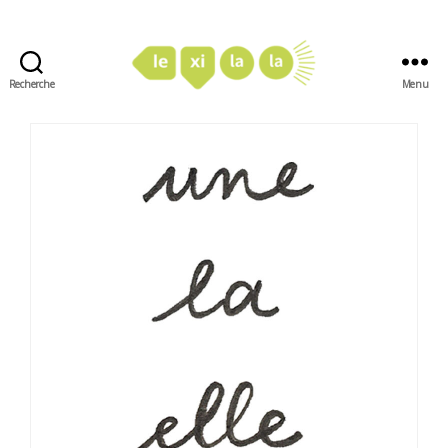
Recherche
Menu
LexiLaLa