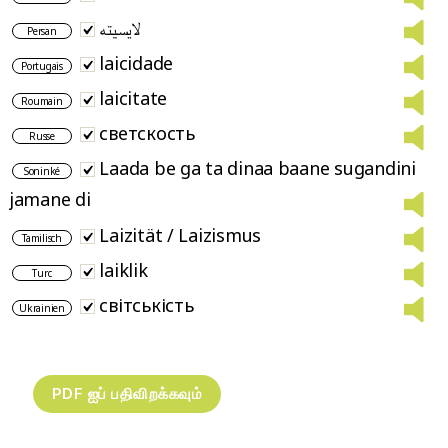
لایسیته
Persan
laicidade
Portugais
laicitate
Roumain
светскость
Russe
Laada be ga ta dinaa baane sugandini
Soninké
jamane di
Laizität / Laizismus
Tamilisch
laiklik
Turc
світськість
Ukrainien