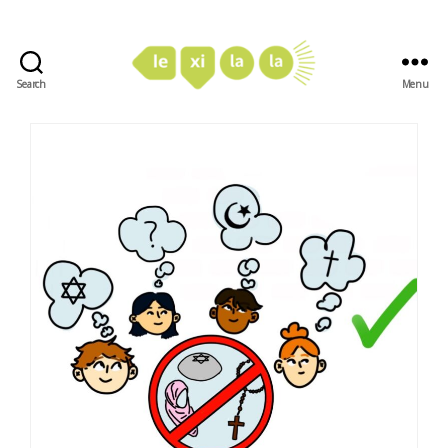
Search
Menu
LexiLaLa