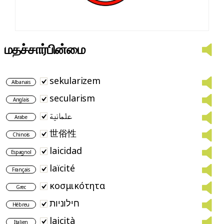
மதச்சார்பின்மை
sekularizem
Albanais
secularism
Anglais
علمانية
Arabe
世俗性
Chinois
laicidad
Espagnol
laïcité
Français
κοσμικότητα
Grec
חילוניות
Hébreu
laicità
Italien