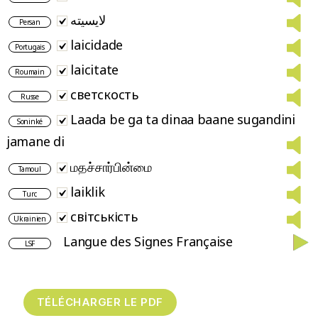
لایسیته
Persan
laicidade
Portugais
laicitate
Roumain
светскость
Russe
Laada be ga ta dinaa baane sugandini
Soninké
jamane di
மதச்சார்பின்மை
Tamoul
laiklik
Turc
світськість
Ukrainien
Langue des Signes Française
LSF