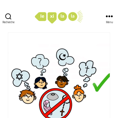
Recherche
Menu
LexiLaLa