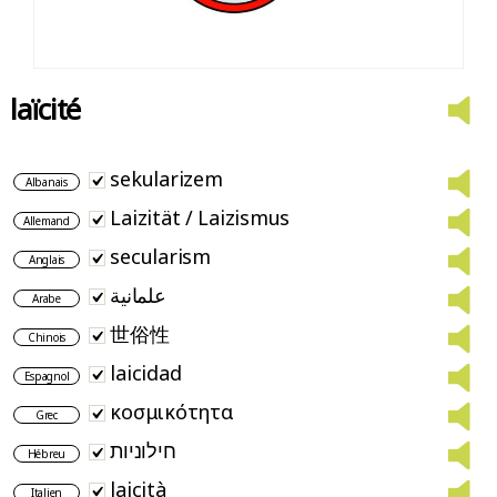
laïcité
sekularizem
Albanais
Laizität / Laizismus
Allemand
secularism
Anglais
علمانية
Arabe
世俗性
Chinois
laicidad
Espagnol
κοσμικότητα
Grec
חילוניות
Hébreu
laicità
Italien