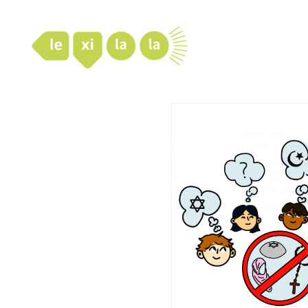
LexiLaLa