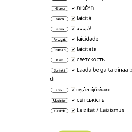
חילוניות
Hébreu
laicità
Italien
لایسیته
Persan
laicidade
Portugais
laicitate
Roumain
светскость
Russe
Laada be ga ta dinaa 
Soninké
di
மதச்சார்பின்மை
Tamoul
світськість
Ukrainien
Laizität / Laizismus
türkisch