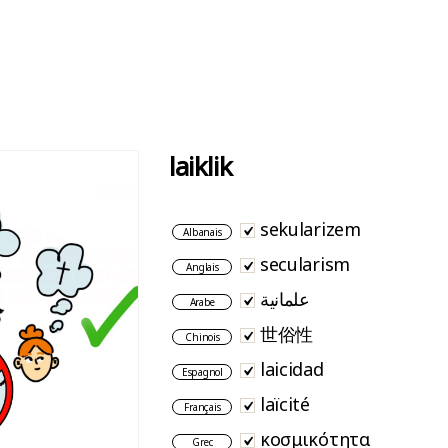
laiklik
sekularizem
Albanais
secularism
Anglais
علمانية
Arabe
世俗性
Chinois
laicidad
Espagnol
laïcité
Français
κοσμικότητα
Grec