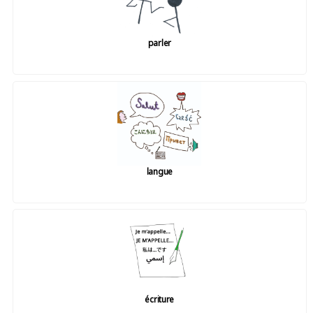
parler
langue
écriture