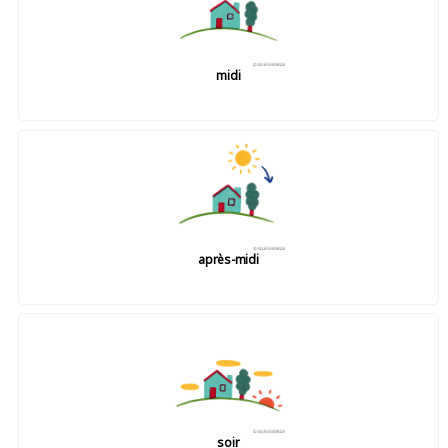
midi
après-midi
soir