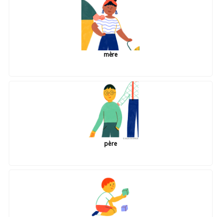
mère
père