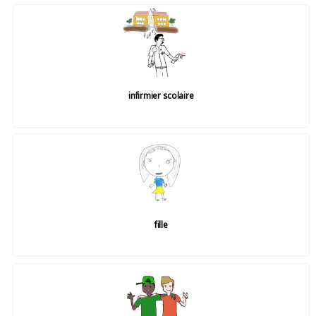
infirmier scolaire
fille