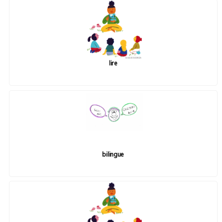
lire
bilingue