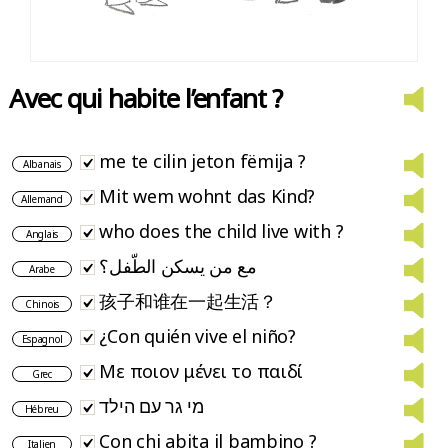
Avec qui habite l’enfant ?
me te cilin jeton fëmija ?
Albanais
Mit wem wohnt das Kind?
Allemand
who does the child live with ?
Anglais
مع من يسكن الطّفل؟
Arabe
孩子和谁在一起生活？
Chinois
¿Con quién vive el niño?
Espagnol
Με ποιον μένει το παιδί
Grec
מי גר עם הילד
Hébreu
Con chi abita il bambino ?
Italien