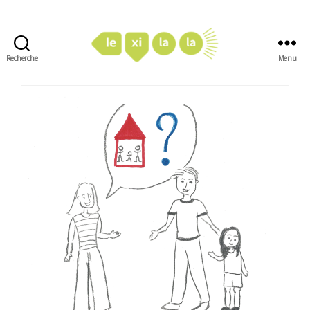
Recherche
Menu
LexiLaLa